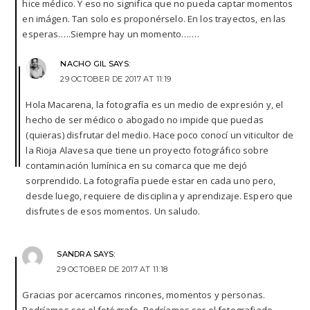
hice médico. Y eso no significa que no pueda captar momentos
en imágen. Tan solo es proponérselo. En los trayectos, en las
esperas…..Siempre hay un momento…….
NACHO GIL
SAYS:
29 OCTOBER DE 2017 AT 11:19
Hola Macarena, la fotografía es un medio de expresión y, el
hecho de ser médico o abogado no impide que puedas
(quieras) disfrutar del medio. Hace poco conocí un viticultor de
la Rioja Alavesa que tiene un proyecto fotográfico sobre
contaminación lumínica en su comarca que me dejó
sorprendido. La fotografía puede estar en cada uno pero,
desde luego, requiere de disciplina y aprendizaje. Espero que
disfrutes de esos momentos. Un saludo.
SANDRA
SAYS:
29 OCTOBER DE 2017 AT 11:18
Gracias por acercamos rincones, momentos y personas.
Podríamos ser el fotógrafo. Podríamos ser el fotografiado